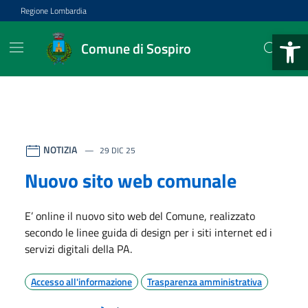
Vai ai contenuti
Vai al footer
Regione Lombardia
Apri la b
Comune di Sospiro
Comune di Sospiro
Contenuti in evidenza
NOTIZIA
29 DIC 25
Nuovo sito web comunale
E’ online il nuovo sito web del Comune, realizzato
secondo le linee guida di design per i siti internet ed i
servizi digitali della PA.
Accesso all'informazione
Trasparenza amministrativa